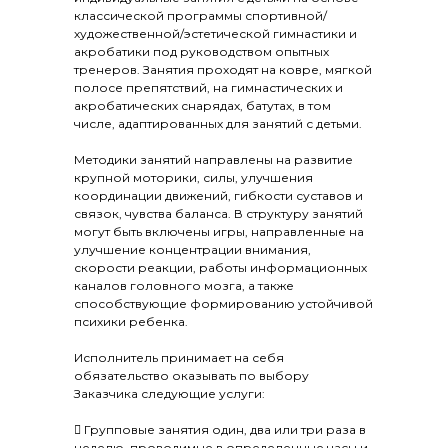
классической программы спортивной/
художественной/эстетической гимнастики и
акробатики под руководством опытных
тренеров. Занятия проходят на ковре, мягкой
полосе препятствий, на гимнастических и
акробатических снарядах, батутах, в том
числе, адаптированных для занятий с детьми.
Методики занятий направлены на развитие
крупной моторики, силы, улучшения
координации движений, гибкости суставов и
связок, чувства баланса. В структуру занятий
могут быть включены игры, направленные на
улучшение концентрации внимания,
скорости реакции, работы информационных
каналов головного мозга, а также
способствующие формированию устойчивой
психики ребенка.
Исполнитель принимает на себя
обязательство оказывать по выбору
Заказчика следующие услуги:
 Групповые занятия один, два или три раза в
неделю, проводимые в определенные часы и